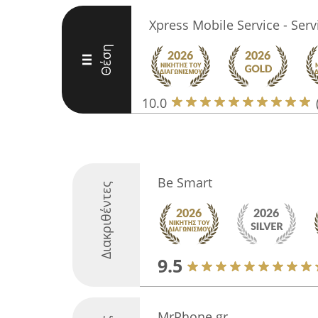
Xpress Mobile Service - Ser
Θέση
III
10.0
Be Smart
Διακριθέντες
9.5
MrPhone.gr