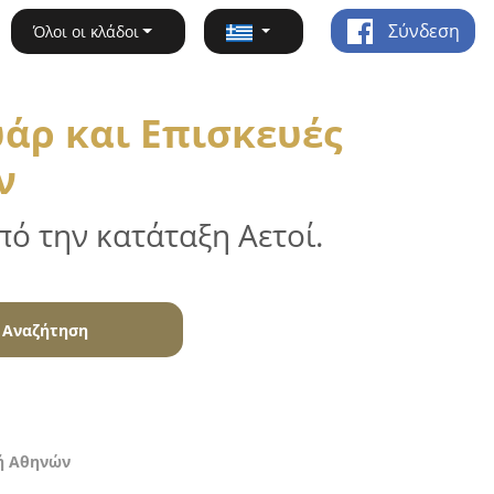
Σύνδεση
Όλοι οι κλάδοι
άρ και Επισκευές
ν
ό την κατάταξη Αετοί.
Αναζήτηση
χή Αθηνών