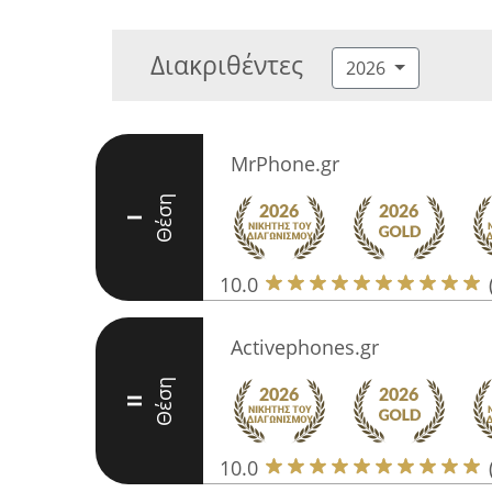
Διακριθέντες
2026
MrPhone.gr
Θέση
I
10.0
Activephones.gr
Θέση
II
10.0