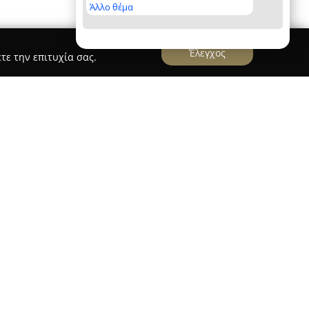
Άλλο θέμα
Έλεγχος
τε την επιτυχία σας.
AZG Mobile Store
σκεται στην οδό Μάκρης 10 στο Αιγάλεω,
ο αναφοράς για όσους ασχολούνται με την
α ειδικεύεται σε ποιοτικά αξεσουάρ,
λες απαιτήσεις και καλύπτοντας τις ανάγκες για
ης αγοράς. Η γκάμα περιλαμβάνει πολλούς
ι μεταφοράς δεδομένων, καθώς και
empered glass που αποσκοπούν στην ενισχυμένη