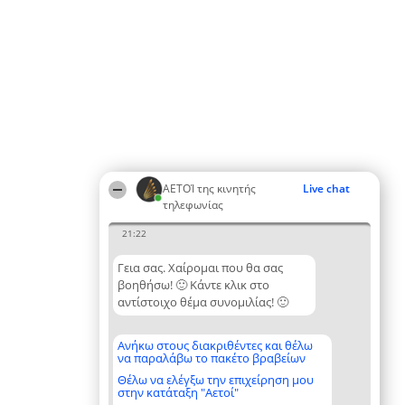
ΑΕΤΟΊ της κινητής
Live chat
τηλεφωνίας
21:22
Γεια σας. Χαίρομαι που θα σας
βοηθήσω! 🙂 Κάντε κλικ στο
αντίστοιχο θέμα συνομιλίας! 🙂
Ανήκω στους διακριθέντες και θέλω
να παραλάβω το πακέτο βραβείων
Θέλω να ελέγξω την επιχείρηση μου
στην κατάταξη "Αετοί"