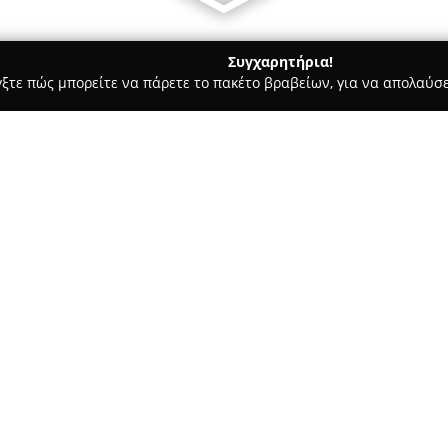
Συγχαρητήρια!
γξτε πώς μπορείτε να πάρετε το πακέτο βραβείων, για να απολαύσε
ητής Τηλεφωνίας, Αξεσουάρ και Επισκευές Κινητών - Αιγάλεω
Σχετικά με την εταιρεία:
Το
AZG Mobile Store
, που βρί
λειτουργεί ως σύγχρονο σημεί
κινητή τηλεφωνία. Το κατάστημ
προσφέροντας λύσεις για ποικί
τις πιο δημοφιλείς συσκευές τ
τύπους καλωδίων φόρτισης κα
προστατευτικά οθόνης όπως t
προστασία και χρήση.