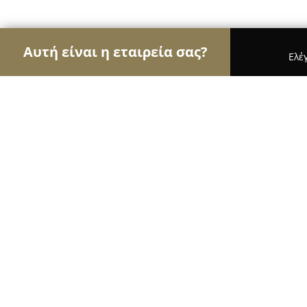
Αυτή είναι η εταιρεία σας?
Ελέ
Αετοί της κινητής τηλεφωνίας
Καταστήματα Κιν
AZG Mobile Store
10
(200)
Αιγάλεω, Μάκρης 10
Εμφάνιση αριθμού τηλεφώνου