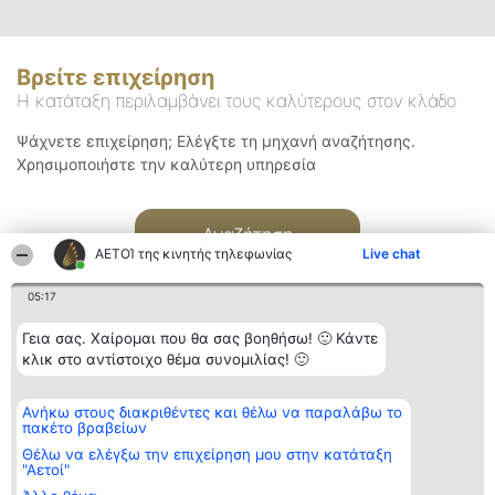
Βρείτε επιχείρηση
Η κατάταξη περιλαμβάνει τους καλύτερους στον κλάδο
Ψάχνετε επιχείρηση; Ελέγξτε τη μηχανή αναζήτησης.
Χρησιμοποιήστε την καλύτερη υπηρεσία
Αναζήτηση
ΑΕΤΟΊ της κινητής τηλεφωνίας
Live chat
05:17
Γεια σας. Χαίρομαι που θα σας βοηθήσω! 🙂 Κάντε
κλικ στο αντίστοιχο θέμα συνομιλίας! 🙂
Διοργανωτής της
Κατάταξη
Επικοινωνία
Ανήκω στους διακριθέντες και θέλω να παραλάβω το
κατάταξης
Διακριθέντες
Επικοινωνία
πακέτο βραβείων
BEAUTIFUL COMPANY
Λίστα όλων
Μονοπρόσωπη ΙΚΕ
των
Θέλω να ελέγξω την επιχείρηση μου στην κατάταξη
ΤΗΛ. ΕΠΙΚΟΙΝΩΝΙΑΣ:
διακριθέντων
"Αετοί"
2104128019
Μεθοδολογία
email: