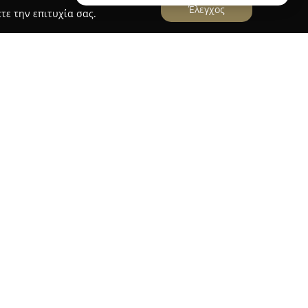
Έλεγχος
τε την επιτυχία σας.
ami Mobile Athens
s
εδρεύει στην οδό Δώρου 4 στην Αθήνα και
της κινητής τηλεφωνίας. Εστιάζει στην παροχή
τηλεφώνων, επιδεικνύοντας αξιοπιστία και
ροσφέρει στους πελάτες της. Μέσα από τη
ηλής ποιότητας υπηρεσιών και την
εία έχει αποκτήσει σημαντική αναγνώριση στην
 την ικανότητά της να ανταποκρίνεται στις
ουν οι νέες τεχνολογίες κινητών συσκευών,
ο αναφοράς για την αξιοπιστία και την