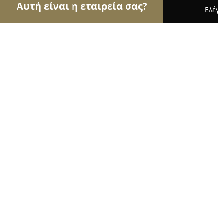
Αυτή είναι η εταιρεία σας?
Ελέ
Αετοί της κινητής τηλεφωνίας
Καταστήματα Κιν
Sami Mobile Athens
9.6
(65)
Αθήνα, Δώρου 4
Εμφάνιση αριθμού τηλεφώνου