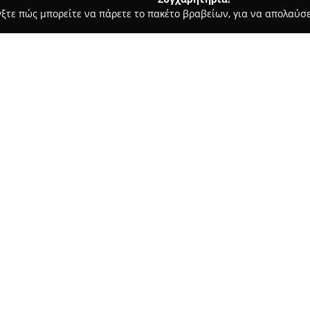
γξτε πώς μπορείτε να πάρετε το πακέτο βραβείων, για να απολαύσε
ητής Τηλεφωνίας, Αξεσουάρ και Επισκευές Κινητών - Αθήνα
S
Σχετικά με την εταιρεία:
Η εταιρεία
Sami Mobile Athen
δραστηριοποιείται στον χώρο 
υπηρεσιών επισκευής κινητών 
εξειδίκευση στις λύσεις που π
δέσμευσή της στην παροχή υψ
εξειδικευμένη γνώση, η εταιρ
αγορά της Αθήνας.
Η Sami Mobile διακρίνεται για
σύγχρονες απαιτήσεις που θέτ
γεγονός που την καθιστά σημεί