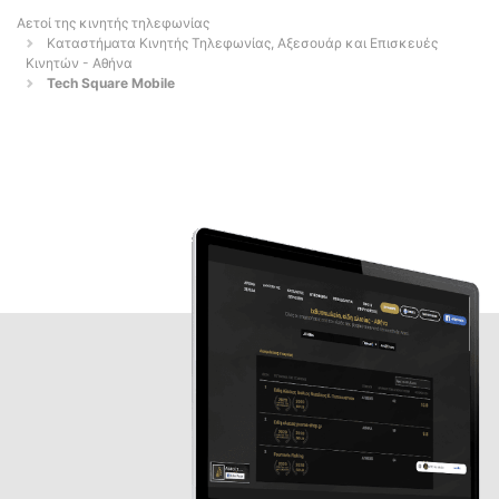
Αετοί της κινητής τηλεφωνίας
Καταστήματα Κινητής Τηλεφωνίας, Αξεσουάρ και Επισκευές
Κινητών - Αθήνα
Tech Square Mobile