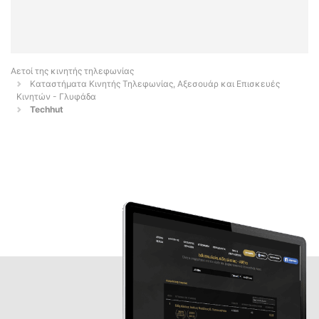
Αετοί της κινητής τηλεφωνίας
Καταστήματα Κινητής Τηλεφωνίας, Αξεσουάρ και Επισκευές
Κινητών - Γλυφάδα
Techhut