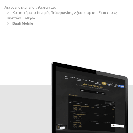
Αετοί της κινητής τηλεφωνίας
Καταστήματα Κινητής Τηλεφωνίας, Αξεσουάρ και Επισκευές
Κινητών - Αθήνα
Baali Mobile