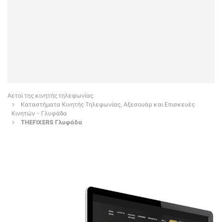
Αετοί της κινητής τηλεφωνίας
Καταστήματα Κινητής Τηλεφωνίας, Αξεσουάρ και Επισκευές
Κινητών - Γλυφάδα
THEFIXERS Γλυφάδα