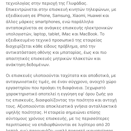
τεχνολογίας στην περιοχή της Γλυφάδας.
Επικεντρώνεται στην επισκευή κινητών τηλεφώνων, με
εξειδίκευση σε iPhone, Samsung, Xiaomi, Huawei και
άλλες μάρκες smartphones, ενώ παράλληλα
ανταποκρίνεται σε ανάγκες επισκευής ηλεκτρονικών
υπολογιστών, laptop, tablet, iMac και MacBook. Το
εξειδικευμένο τεχνικό προσωπικό της εταιρείας
διαχειρίζεται κάθε είδους πρόβλημα, από την
αντικατάσταση οθόνης και μπαταρίας, έως και πιο
απαιτητικές επισκευές μητρικών πλακετών και
ανάκτηση δεδομένων.
Οι επισκευές υλοποιούνται ταχύτατα και αποδοτικά, με
ανταγωνιστικές τιμές, σε έναν σύγχρονο, ανοιχτό χώρο
εργαστηρίου που προάγει τη διαφάνεια. Ξεχωριστό
χαρακτηριστικό αποτελεί η εγγύηση εφ' όρου ζωής για
τις επισκευές, διασφαλίζοντας την ποιότητα και αντοχή
τους. Αξιοποιούνται αποκλειστικά γνήσια ανταλλακτικά
υψηλής ποιότητας. Η εταιρεία σημειώνει επίσης
σύντομους χρόνους επισκευής, με τις περισσότερες
περιπτώσεις να επιδιορθώνονται σε λιγότερο από 20
λεπτά, ενώ παρουσιάζει υψηλό ποσοστό ικανοποίησης