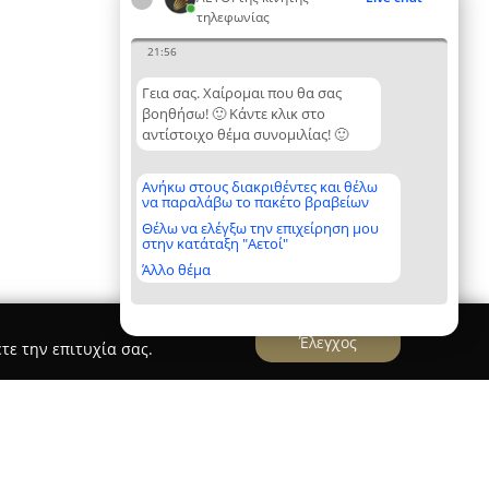
τηλεφωνίας
21:56
Γεια σας. Χαίρομαι που θα σας
βοηθήσω! 🙂 Κάντε κλικ στο
αντίστοιχο θέμα συνομιλίας! 🙂
Ανήκω στους διακριθέντες και θέλω
να παραλάβω το πακέτο βραβείων
Θέλω να ελέγξω την επιχείρηση μου
στην κατάταξη "Αετοί"
Άλλο θέμα
Έλεγχος
τε την επιτυχία σας.
oxbox.gr