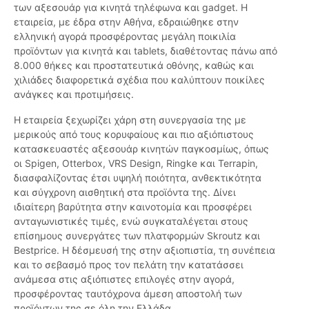
των αξεσουάρ για κινητά τηλέφωνα και gadget. Η
εταιρεία, με έδρα στην Αθήνα, εδραιώθηκε στην
ελληνική αγορά προσφέροντας μεγάλη ποικιλία
προϊόντων για κινητά και tablets, διαθέτοντας πάνω από
8.000 θήκες και προστατευτικά οθόνης, καθώς και
χιλιάδες διαφορετικά σχέδια που καλύπτουν ποικίλες
ανάγκες και προτιμήσεις.
Η εταιρεία ξεχωρίζει χάρη στη συνεργασία της με
μερικούς από τους κορυφαίους και πιο αξιόπιστους
κατασκευαστές αξεσουάρ κινητών παγκοσμίως, όπως
οι Spigen, Otterbox, VRS Design, Ringke και Terrapin,
διασφαλίζοντας έτσι υψηλή ποιότητα, ανθεκτικότητα
και σύγχρονη αισθητική στα προϊόντα της. Δίνει
ιδιαίτερη βαρύτητα στην καινοτομία και προσφέρει
ανταγωνιστικές τιμές, ενώ συγκαταλέγεται στους
επίσημους συνεργάτες των πλατφορμών Skroutz και
Bestprice. Η δέσμευσή της στην αξιοπιστία, τη συνέπεια
και το σεβασμό προς τον πελάτη την κατατάσσει
ανάμεσα στις αξιόπιστες επιλογές στην αγορά,
προσφέροντας ταυτόχρονα άμεση αποστολή των
προϊόντων της σε όλη την Ελλάδα.