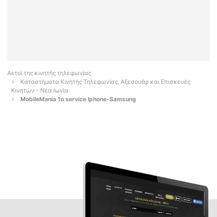
Αετοί της κινητής τηλεφωνίας
Καταστήματα Κινητής Τηλεφωνίας, Αξεσουάρ και Επισκευές
Κινητών - Νέα Ιωνία
MobileMania 1o service Iphone-Samsung