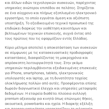
και άλλων ειδών τεχνολογικών συσκευών, παρέχοντας
υπηρεσίες ανώτερου επιπέδου σε πελάτες. Στηρίζεται
σε ένα σύγχρονο και πλήρως εξοπλισμένο ηλεκτρονικό
εργαστήριο, το οποίο εγγυάται άμεση και αξιόπιστη
υποστήριξη. Το εξειδικευμένο τεχνικό προσωπικό της
επιδιώκει διαρκώς την υιοθέτηση καινοτόμων και
βελτιωμένων τεχνικών επισκευής, συχνά όντας από
τους πρώτους που τις εφαρμόζουν εντός Ελλάδας.
Κύριο μέλημα αποτελεί η αποκατάσταση των συσκευών
σε σύμφωνες με τις κατασκευαστικές προδιαγραφές
καταστάσεις, διασφαλίζοντας τη μακροχρόνια και
απρόσκοπτη λειτουργικότητά τους. Στην γκάμα
υπηρεσιών περιλαμβάνονται εξειδικευμένες επισκευές
για iPhone, smartphones, tablets, ηλεκτρονικούς
υπολογιστές και laptop, με τη δυνατότητα ταχείας
ολοκλήρωσης πολλών από αυτές. Προσφέρονται επίσης
δωρεάν διαγνωστικοί έλεγχοι και υπηρεσίες μεταφοράς
δεδομένων. Η εταιρεία διαθέτει πλούσια συλλογή
premium αξεσουάρ για κινητά όπως επώνυμες θήκες,
ακουστικά, powerbanks και ηχεία. Η διαρκής εξέλιξη
και προσαρμοστικότητα χαρακτηρίζουν τη φιλοσοφία,