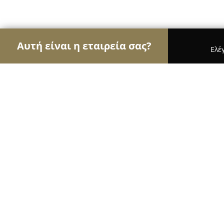
Αυτή είναι η εταιρεία σας?
Ελέ
Αετοί της κινητής τηλεφωνίας
Καταστήματα Κιν
iRepair Public Νέα Ερυθραία
8.6
(13)
Κηφισιά, Χαρ. Τρικούπη 123