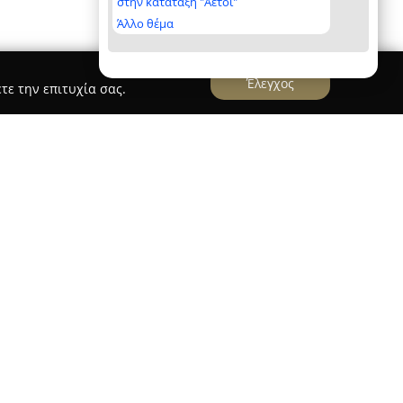
στην κατάταξη "Αετοί"
Άλλο θέμα
Έλεγχος
τε την επιτυχία σας.
iRepair Public Νέα Ερυθραία
α
βρίσκεται στην οδό Χαρ. Τρικούπη 123 και
υής κινητών τηλεφώνων, tablets, καθώς και
στών. Ενταγμένη σε μία από τις μεγαλύτερες
κών συσκευών στην Ελλάδα και στην Κύπρο, η
 αξιόπιστες λύσεις επισκευής.
007, η iRepair Νέα Ερυθραία απασχολεί
ικό που διασφαλίζει υψηλό επίπεδο υπηρεσιών.