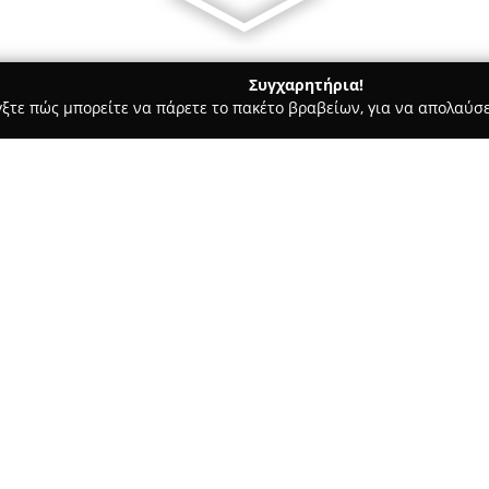
Συγχαρητήρια!
γξτε πώς μπορείτε να πάρετε το πακέτο βραβείων, για να απολαύσε
ητής Τηλεφωνίας, Αξεσουάρ και Επισκευές Κινητών - Κηφισιά
Σχετικά με την εταιρεία:
Η
iRepair Public Νέα Ερυθραί
διακρίνεται στον τομέα επισκε
φορητών και σταθερών υπολογι
αλυσίδες επισκευών ηλεκτρονι
επιχείρηση παρέχει άμεσες και
Διαθέτοντας εμπειρία από το 2
εξειδικευμένο τεχνικό προσωπ