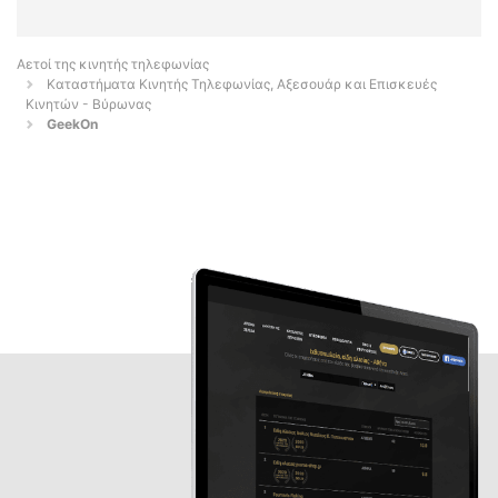
Αετοί της κινητής τηλεφωνίας
Καταστήματα Κινητής Τηλεφωνίας, Αξεσουάρ και Επισκευές
Κινητών - Βύρωνας
GeekOn