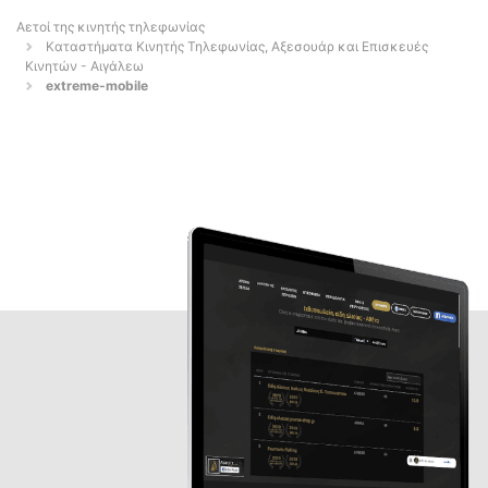
Αετοί της κινητής τηλεφωνίας
Καταστήματα Κινητής Τηλεφωνίας, Αξεσουάρ και Επισκευές
Κινητών - Αιγάλεω
extreme-mobile