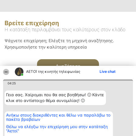
Βρείτε επιχείρηση
Η κατάταξη περιλαμβάνει τους καλύτερους στον κλάδο
Ψάχνετε επιχείρηση; Ελέγξτε τη μηχανή αναζήτησης.
Χρησιμοποιήστε την καλύτερη υπηρεσία
Αναζήτηση
ΑΕΤΟΊ της κινητής τηλεφωνίας
Live chat
04:25
Γεια σας. Χαίρομαι που θα σας βοηθήσω! 🙂 Κάντε
κλικ στο αντίστοιχο θέμα συνομιλίας! 🙂
Διοργανωτής της
Κατάταξη
Επικοινωνία
Ανήκω στους διακριθέντες και θέλω να παραλάβω το
κατάταξης
Διακριθέντες
Επικοινωνία
πακέτο βραβείων
BEAUTIFUL COMPANY
Λίστα όλων
Μονοπρόσωπη ΙΚΕ
των
Θέλω να ελέγξω την επιχείρηση μου στην κατάταξη
ΤΗΛ. ΕΠΙΚΟΙΝΩΝΙΑΣ:
διακριθέντων
"Αετοί"
2104128019
Μεθοδολογία