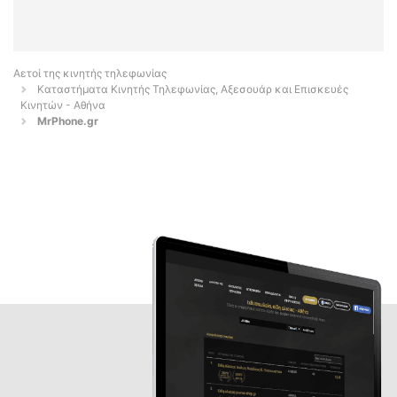
Αετοί της κινητής τηλεφωνίας
Καταστήματα Κινητής Τηλεφωνίας, Αξεσουάρ και Επισκευές
Κινητών - Αθήνα
MrPhone.gr