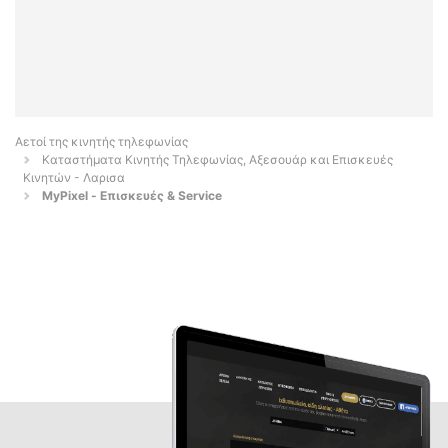
Αετοί της κινητής τηλεφωνίας
Καταστήματα Κινητής Τηλεφωνίας, Αξεσουάρ και Επισκευές
Κινητών - Λαρισα
MyPixel - Επισκευές & Service