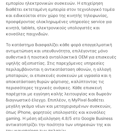
εμπορίου ηλεκτρονικών συσκευών. Η επιχείρηση
διαθέτει εκτεταμένη εμπειρία στον τεχνολογικό τομέα
και ειδικεύεται στον χώρο της κινητής τηλεφωνίας,
προσφέροντας ολοκληρωμένες υπηρεσίες service για
κινητά, tablets, ηλεκτρονικούς υπολογιστές και
κονσόλες παιχνιδιών.
Το κατάστημα διασφαλίζει κάθε φορά επαγγελματική
αντιμετώπιση και υπευθυνότητα, επιλέγοντας μόνο
αυθεντικά ή ποιοτικά ανταλλακτικά ΟΕΜ για επισκευές
υψηλής αξιοπιστίας. Στις παρεχόμενες υπηρεσίες
περιλαμβάνονται η αντικατάσταση οθονών, η αλλαγή
μπαταριών, οι επισκευές συσκευών με υγρασία και η
αποκατάσταση θυρών φόρτισης, καλύπτοντας τις
περισσότερες τεχνικές ανάγκες. Κάθε επισκευή
παρέχεται με εγγύηση καλής λειτουργίας και δωρεάν
διαγνωστικό έλεγχο. Επιπλέον, η MyPixel διαθέτει
μεγάλη γκάμα νέων και μεταχειρισμένων συσκευών,
όπως iPhone, φορητούς υπολογιστές και κονσόλες
gaming. Η μέση αξιολόγηση 4.8/5 στο Google Business
αντικατοπτρίζει την ποιότητα των υπηρεσιών της και
την ικανοποίηση των πελατών.