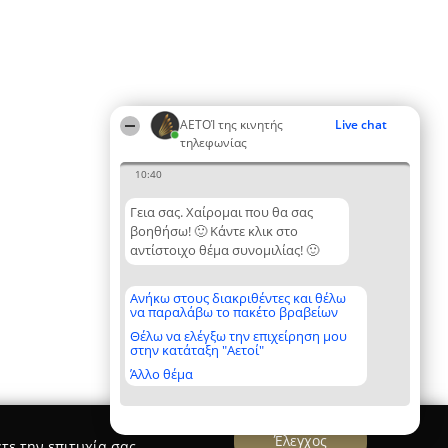
ΑΕΤΟΊ της κινητής
Live chat
τηλεφωνίας
10:40
Γεια σας. Χαίρομαι που θα σας
βοηθήσω! 🙂 Κάντε κλικ στο
αντίστοιχο θέμα συνομιλίας! 🙂
Ανήκω στους διακριθέντες και θέλω
να παραλάβω το πακέτο βραβείων
Θέλω να ελέγξω την επιχείρηση μου
στην κατάταξη "Αετοί"
Άλλο θέμα
Έλεγχος
τε την επιτυχία σας.