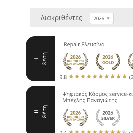
Διακριθέντες
2026
iRepair Ελευσίνα
Θέση
I
9.8
(
Ψηφιακός Κόσμος service-κ
Μπέχλης Παναγιώτης
Θέση
II
9.4
(