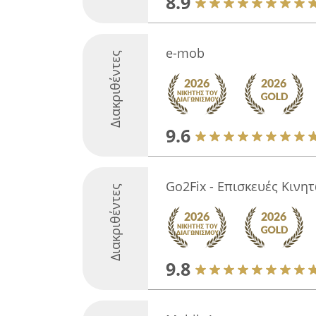
8.9
e-mob
Διακριθέντες
9.6
Go2Fix - Επισκευές Κινη
Διακριθέντες
9.8