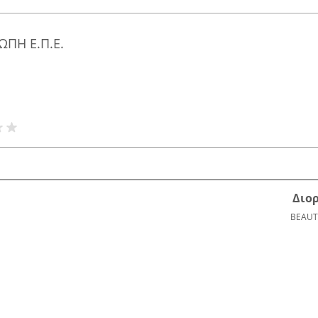
ΠΗ Ε.Π.Ε.
Διο
BEAUT