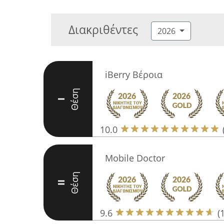
Διακριθέντες
2026
iBerry Βέροια
Θέση
I
10.0
Mobile Doctor
Θέση
II
9.6
(