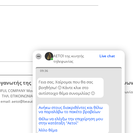
ΑΕΤΟΊ της κινητής
Live chat
τηλεφωνίας
09:36
Γεια σας. Χαίρομαι που θα σας
ργανωτής της κατάταξης
Κατάταξη
Επικοινων
βοηθήσω! 🙂 Κάντε κλικ στο
IFUL COMPANY Μονοπρόσωπη ΙΚΕ
Διακριθέντες
Επικοινωνία
αντίστοιχο θέμα συνομιλίας! 🙂
ΤΗΛ. ΕΠΙΚΟΙΝΩΝΙΑΣ: 2104128019
Λίστα
email: aetoi@beautifulcompany.co
όλων των
διακριθέντων
Ανήκω στους διακριθέντες και θέλω
να παραλάβω το πακέτο βραβείων
Μεθοδολογία
Όροι &
Θέλω να ελέγξω την επιχείρηση μου
στην κατάταξη "Αετοί"
προϋποθέσεις
ΠΟΛΙΤΙΚΗ
Άλλο θέμα