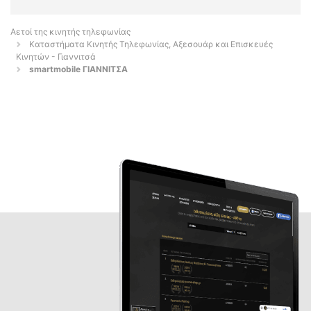
Αετοί της κινητής τηλεφωνίας
Καταστήματα Κινητής Τηλεφωνίας, Αξεσουάρ και Επισκευές
Κινητών - Γιαννιτσά
smartmobile ΓΙΑΝΝΙΤΣΑ