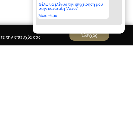
Θέλω να ελέγξω την επιχείρηση μου
στην κατάταξη "Αετοί"
Άλλο θέμα
Έλεγχος
τε την επιτυχία σας.
ζάνης
iBerry Κοζάνη
ραστηριοποιείται στον χώρο της κινητής
ας, έχοντας έδρα στην οδό Μεγάλου Αλεξάνδρου
ό το 2019, το κατάστημα αποτελεί σημείο
την καινοτομία και την εξατομικευμένη
ς πελάτες του. Η ευρεία ποικιλία διαθέσιμων
α όπως iPhone, iPad, MacBook και Apple Watch,