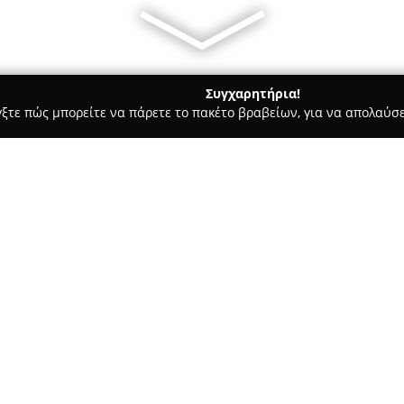
Συγχαρητήρια!
γξτε πώς μπορείτε να πάρετε το πακέτο βραβείων, για να απολαύσε
ητής Τηλεφωνίας, Αξεσουάρ και Επισκευές Κινητών - περιοχή Κο
Σχετικά με την εταιρεία:
Το κατάστημα
iBerry Κοζάνη
δ
τηλεφωνίας και της τεχνολογί
16, στην πόλη της Κοζάνης. Απ
αναφοράς για την αξιοπιστία, 
εξυπηρέτηση που παρέχει στου
συσκευών περιλαμβάνει μοντέλ