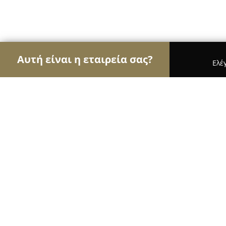
Αυτή είναι η εταιρεία σας?
Ελέ
Αετοί της κινητής τηλεφωνίας
Καταστήματα Κιν
iBerry Κοζάνη
10
(144)
Κοζάνη, Μεγ. Αλεξάνδρου 16