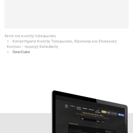
Αετοί της κινητής τηλεφωνίας
Καταστήματα Κινητής Τηλεφωνίας, Αξεσουάρ και Επισκευές
Κινητών - περιοχή Χαλκιδικής
GearCube