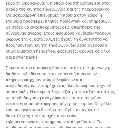
έδρα τη Θεσσαλονίκη, η οποία δραστηριοποιείται στον
κλάδο της κινητής τηλεφωνίας και της πληροφορικής.
Με μακρόχρονη επιτυχημένη πορεία στον χώρο, η
εταιρεία προσφέρει πλήθος προϊόντων και υπηρεσιών,
με στόχο να ανταποκρίνεται στις απαιτήσεις της
σύγχρονης αγοράς. Στους φυσικούς και διαδικτυακούς
χώρους της οι καταναλωτές έχουν τη δυνατότητα να
προμηθευτούν κινητά τηλέφωνα, διάφορα αξεσουάρ
όπως Bluetooth handsfree, φορτιστές, ακουστικά αλλά
και power banks.
Πέρα από την εμπορική δραστηριότητα, η e-gateway.gr
διαθέτει εξειδίκευση στην επισκευή συσκευών
πληροφορικής, κινητών τηλεφώνων και
παιχνιδομηχανών, παρέχοντας ολοκληρωμένη τεχνική
υποστήριξη. Η εταιρεία ξεχωρίζει για την αξιοπιστία της,
με αποδεδειγμένη αναγνώριση ως πιστοποιημένο
κατάστημα σε πλατφόρμες σύγκρισης τιμών. Ως μέλος
του συνεργατικού δικτύου της Cyta, ενισχύει τις
δυνατότητες της παροχής ποιοτικών
τηλεπικοινωνιακών υπηρεσιών και προϊόντων. Το
συνδυασμό πωλήσεων και εξειδικευμένων επισκευών,