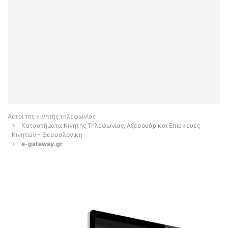
Αετοί της κινητής τηλεφωνίας
Καταστήματα Κινητής Τηλεφωνίας, Αξεσουάρ και Επισκευές
Κινητών - Θεσσαλονίκη
e-gateway.gr