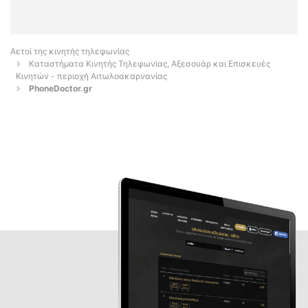
Αετοί της κινητής τηλεφωνίας
Καταστήματα Κινητής Τηλεφωνίας, Αξεσουάρ και Επισκευές
Κινητών - περιοχή Αιτωλοακαρνανίας
PhoneDoctor.gr