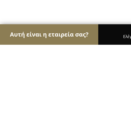
Αυτή είναι η εταιρεία σας?
Ελέ
Αετοί της κινητής τηλεφωνίας
Καταστήματα Κιν
Carephone | Επισκευή Service Κινητών iPhone
Carephone | Επισκευή Service Κινητ
Samsung - Service Xiaomi