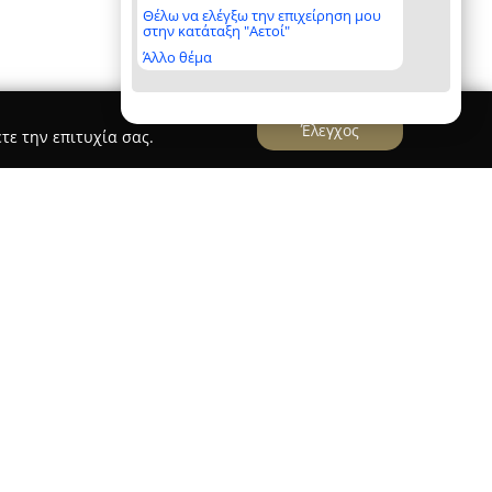
Θέλω να ελέγξω την επιχείρηση μου
στην κατάταξη "Αετοί"
Άλλο θέμα
Έλεγχος
τε την επιτυχία σας.
ς στον Εύοσμο Θεσσαλονίκης, επί της οδού
ι λειτουργεί ως αξιόπιστο τεχνολογικό κέντρο
αι tablets. Από το 2004, προσφέρει μια μεγάλη
και προσιτών επισκευών σε διαδεδομένες
, Xiaomi, Huawei και άλλες. Η εξειδικευμένη