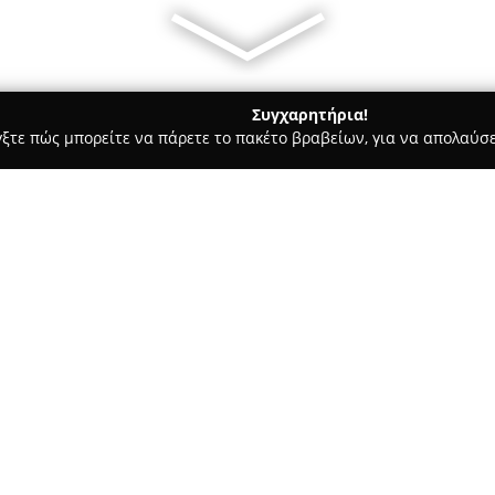
Συγχαρητήρια!
γξτε πώς μπορείτε να πάρετε το πακέτο βραβείων, για να απολαύσε
ητής Τηλεφωνίας, Αξεσουάρ και Επισκευές Κινητών - Ευοσμο
 - Service Samsung - Service Xiaomi
ών iPhone - Service
Σχετικά με την εταιρεία:
Η
Carephone
έχει την έδρα τη
Καραολή και Δημητρίου 180, κα
υποστήριξης για smartphones κ
ποικιλία άμεσων, εγγυημένων 
συσκευές όπως iPhone, Samsung