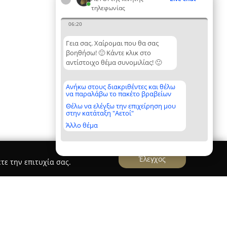
τηλεφωνίας
06:20
Γεια σας. Χαίρομαι που θα σας
βοηθήσω! 🙂 Κάντε κλικ στο
αντίστοιχο θέμα συνομιλίας! 🙂
Ανήκω στους διακριθέντες και θέλω
να παραλάβω το πακέτο βραβείων
Θέλω να ελέγξω την επιχείρηση μου
στην κατάταξη "Αετοί"
Άλλο θέμα
Έλεγχος
τε την επιτυχία σας.
θύμνου
The Mr Gadget