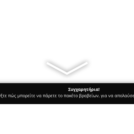
Συγχαρητήρια!
γξτε πώς μπορείτε να πάρετε το πακέτο βραβείων, για να απολαύσε
ητής Τηλεφωνίας, Αξεσουάρ και Επισκευές Κινητών - περιοχή Ρε