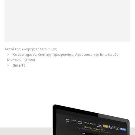
Αετοί της κινητής τηλεφωνίας
Καταστήματα Κινητής Τηλεφωνίας, Αξεσουάρ και Επισκευές
Κινητών - Χανιά
Smartt