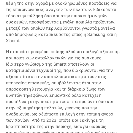
θέση της στην αγορά με ολοκληρωμένες προτάσεις για
τις επικοινωνιακές ανάγκες των πελατών. Ειδικεύεται
τόσο στην πώληση όσο και στην επισκευή κινητών
συσκευών, προσφέροντας μεγάλη ποικιλία προϊόντων,
μεταξύ των οποίων περιλαμβάνονται γνωστά μοντέλα
από δημοφιλείς κατασκευαστές όπως η Samsung και η
Xiaomi.
Η εταιρεία προσφέρει επίσης πλούσια επιλογή αξεσουάρ
και ποιοτικών ανταλλακτικών για τις συσκευές.
Ιδιαίτερο γνώρισμα της Smartt αποτελούν οι
καταρτισμένοι τεχνικοί της, που διακρίνονται για την
αξιοπιστία και την αποτελεσματικότητά τους στις
υπηρεσίες επισκευής, συμβάλλοντας έτσι στην
απρόσκοπτη λειτουργία και τη διάρκεια ζωής των
κινητών τηλεφώνων. Σημαντικό ρόλο κατέχει η
προσήλωση στην ποιότητα τόσο στα προϊόντα όσο και
στην εξυπηρέτηση πελατών, γεγονός που την
αναδεικνύει ως αξιόπιστη επιλογή στην τοπική αγορά
των Χανίων. Από το 2023, οπότε και ξεκίνησε τη
δραστηριότητά της στην περιοχή, εισάγει διαρκώς
καινοτόμες προσεγγίσεις και ανανεωτικό πνεύμα στον