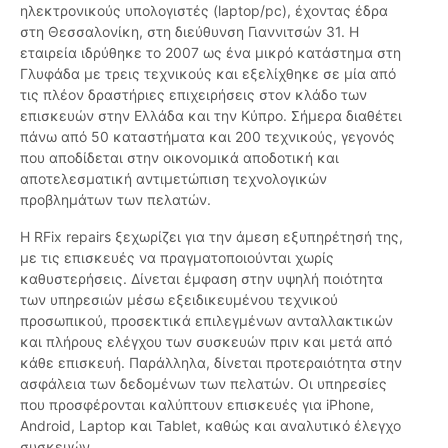
ηλεκτρονικούς υπολογιστές (laptop/pc), έχοντας έδρα
στη Θεσσαλονίκη, στη διεύθυνση Γιαννιτσών 31. Η
εταιρεία ιδρύθηκε το 2007 ως ένα μικρό κατάστημα στη
Γλυφάδα με τρεις τεχνικούς και εξελίχθηκε σε μία από
τις πλέον δραστήριες επιχειρήσεις στον κλάδο των
επισκευών στην Ελλάδα και την Κύπρο. Σήμερα διαθέτει
πάνω από 50 καταστήματα και 200 τεχνικούς, γεγονός
που αποδίδεται στην οικονομικά αποδοτική και
αποτελεσματική αντιμετώπιση τεχνολογικών
προβλημάτων των πελατών.
Η RFix repairs ξεχωρίζει για την άμεση εξυπηρέτησή της,
με τις επισκευές να πραγματοποιούνται χωρίς
καθυστερήσεις. Δίνεται έμφαση στην υψηλή ποιότητα
των υπηρεσιών μέσω εξειδικευμένου τεχνικού
προσωπικού, προσεκτικά επιλεγμένων ανταλλακτικών
και πλήρους ελέγχου των συσκευών πριν και μετά από
κάθε επισκευή. Παράλληλα, δίνεται προτεραιότητα στην
ασφάλεια των δεδομένων των πελατών. Οι υπηρεσίες
που προσφέρονται καλύπτουν επισκευές για iPhone,
Android, Laptop και Tablet, καθώς και αναλυτικό έλεγχο
συσκευών.