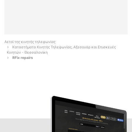
Αετοί της κινητής τηλεφωνίας
Καταστήματα Κινητής Τηλεφωνίας, Αξεσουάρ και Επισκευές
Κινητών - Θεσσαλονίκη
RFix repairs