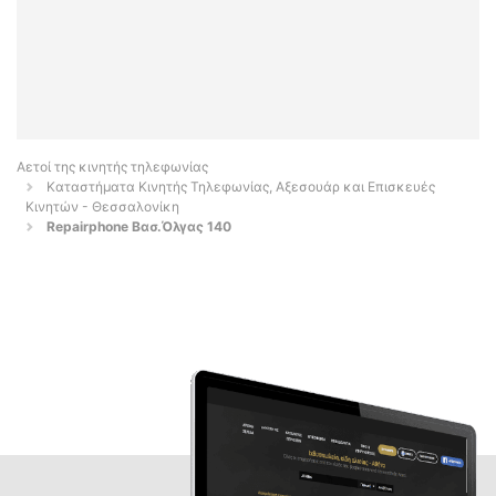
Αετοί της κινητής τηλεφωνίας
Καταστήματα Κινητής Τηλεφωνίας, Αξεσουάρ και Επισκευές
Κινητών - Θεσσαλονίκη
Repairphone Βασ.Όλγας 140