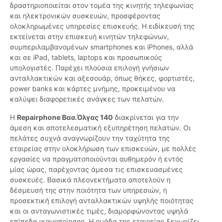
δραστηριοποιείται στον τομέα της κινητής τηλεφωνίας
και ηλεκτρονικών συσκευών, προσφέροντας
ολοκληρωμένες υπηρεσίες επισκευής. Η ειδίκευσή της
εκτείνεται στην επισκευή κινητών τηλεφώνων,
συμπεριλαμβανομένων smartphones και iPhones, αλλά
και σε iPad, tablets, laptops και προσωπικούς
υπολογιστές. Παρέχει πλούσια επιλογή γνήσιων
ανταλλακτικών και αξεσουάρ, όπως θήκες, φορτιστές,
power banks και κάρτες μνήμης, προκειμένου να
καλύψει διαφορετικές ανάγκες των πελατών.
Η
Repairphone Βασ.Όλγας 140
διακρίνεται για την
άμεση και αποτελεσματική εξυπηρέτηση πελατών. Οι
πελάτες συχνά αναγνωρίζουν την ταχύτητα της
εταιρείας στην ολοκλήρωση των επισκευών, με πολλές
εργασίες να πραγματοποιούνται αυθημερόν ή εντός
μίας ώρας, παρέχοντας άμεσα τις επισκευασμένες
συσκευές. Βασικά πλεονεκτήματα αποτελούν η
δέσμευσή της στην ποιότητα των υπηρεσιών, η
προσεκτική επιλογή ανταλλακτικών υψηλής ποιότητας
και οι ανταγωνιστικές τιμές, διαμορφώνοντας υψηλά
επίπεδα ικανοποίησης. Η ομάδα της εταιρείας ξεχωρίζει