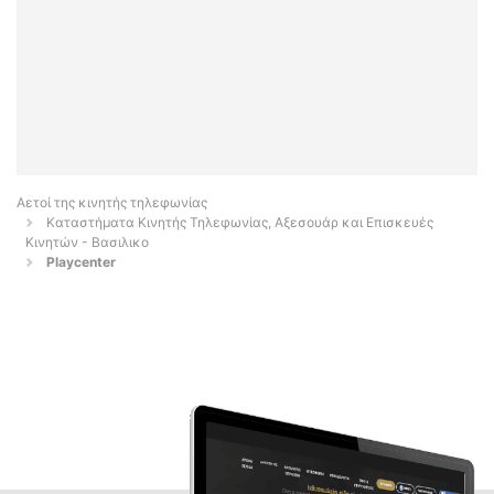
Αετοί της κινητής τηλεφωνίας
Καταστήματα Κινητής Τηλεφωνίας, Αξεσουάρ και Επισκευές
Κινητών - Βασιλικο
Playcenter