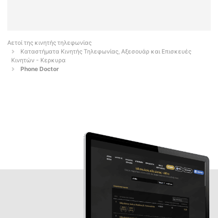
Αετοί της κινητής τηλεφωνίας
Καταστήματα Κινητής Τηλεφωνίας, Αξεσουάρ και Επισκευές
Κινητών - Κερκυρα
Phone Doctor