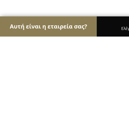
Αυτή είναι η εταιρεία σας?
Ελέ
Αετοί της κινητής τηλεφωνίας
Καταστήματα Κιν
Phone Club Kalamaria
9.6
(57)
Καλαμαριά, Ιωάννη Πασαλίδη 65 Καλαμαριά