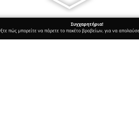
Συγχαρητήρια!
γξτε πώς μπορείτε να πάρετε το πακέτο βραβείων, για να απολαύσε
ητής Τηλεφωνίας, Αξεσουάρ και Επισκευές Κινητών - Καλαμαριά
Σχετικά με την εταιρεία:
Η
Phone Club Kalamaria
δραστ
τηλεφωνίας και της τεχνολογί
σημαντικό σημείο αναφοράς γι
Διαθέτει μεγάλη συλλογή από ε
ηχεία, smartphones, wearable 
τηλεφωνία.
Κεντρικό στοιχείο στη λειτουρ