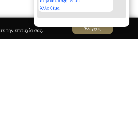
στην κατάταξη "Αετοί"
Άλλο θέμα
Έλεγχος
τε την επιτυχία σας.
Phone Club Kalamaria
ηριοποιείται στον κλάδο της κινητής
ας στην περιοχή της Καλαμαριάς, αποτελώντας
α προϊόντα και αξεσουάρ αυτού του τομέα.
ίδη όπως θήκες κινητών, φορτιστές, ακουστικά,
αξεσουάρ και λύσεις σχετικά με τη σταθερή
γία της εταιρείας είναι η προσήλωση στην