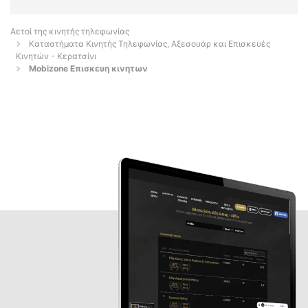
Αετοί της κινητής τηλεφωνίας
Καταστήματα Κινητής Τηλεφωνίας, Αξεσουάρ και Επισκευές
Κινητών - Κερατσίνι
Mobizone Επισκευη κινητων