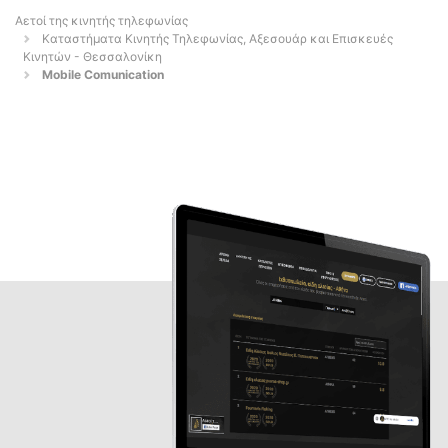
Αετοί της κινητής τηλεφωνίας
Καταστήματα Κινητής Τηλεφωνίας, Αξεσουάρ και Επισκευές
Κινητών - Θεσσαλονίκη
Mobile Comunication