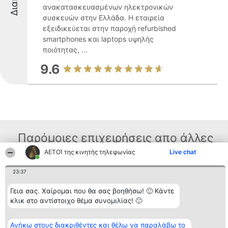
ανακατασκευασμένων ηλεκτρονικών
συσκευών στην Ελλάδα. Η εταιρεία
εξειδικεύεται στην παροχή refurbished
smartphones και laptops υψηλής
ποιότητας, ...
9.6
Παρόμοιες επιχειρήσεις απο άλλες
περιοχές
ΑΕΤΟΊ της κινητής τηλεφωνίας
Live chat
23:37
Διοργανωτής της
Κατάταξη
Επικοινωνία
Γεια σας. Χαίρομαι που θα σας βοηθήσω! 🙂 Κάντε
κατάταξης
Διακριθέντες
Επικοινωνία
κλικ στο αντίστοιχο θέμα συνομιλίας! 🙂
BEAUTIFUL COMPANY
Λίστα όλων
Μονοπρόσωπη ΙΚΕ
των
ΤΗΛ. ΕΠΙΚΟΙΝΩΝΙΑΣ:
διακριθέντων
Ανήκω στους διακριθέντες και θέλω να παραλάβω το
2104128019
Μεθοδολογία