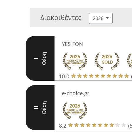
Διακριθέντες
2026
YES FON
Θέση
I
10.0
e-choice.gr
Θέση
II
8.2
(