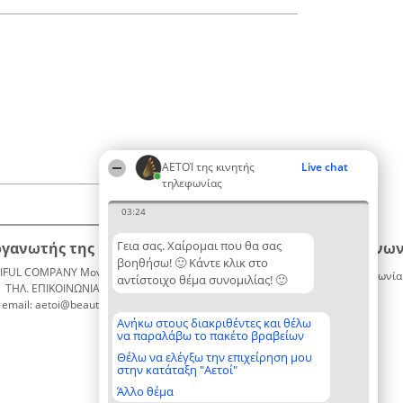
ΑΕΤΟΊ της κινητής
Live chat
τηλεφωνίας
03:24
Γεια σας. Χαίρομαι που θα σας
ργανωτής της κατάταξης
Κατάταξη
Επικοινων
βοηθήσω! 🙂 Κάντε κλικ στο
IFUL COMPANY Μονοπρόσωπη ΙΚΕ
Διακριθέντες
Επικοινωνία
αντίστοιχο θέμα συνομιλίας! 🙂
ΤΗΛ. ΕΠΙΚΟΙΝΩΝΙΑΣ: 2104128019
Λίστα
email: aetoi@beautifulcompany.co
όλων των
διακριθέντων
Ανήκω στους διακριθέντες και θέλω
να παραλάβω το πακέτο βραβείων
Μεθοδολογία
Όροι &
Θέλω να ελέγξω την επιχείρηση μου
στην κατάταξη "Αετοί"
προϋποθέσεις
ΠΟΛΙΤΙΚΗ
Άλλο θέμα
ΑΠΟΡΡΗΤΟΥ