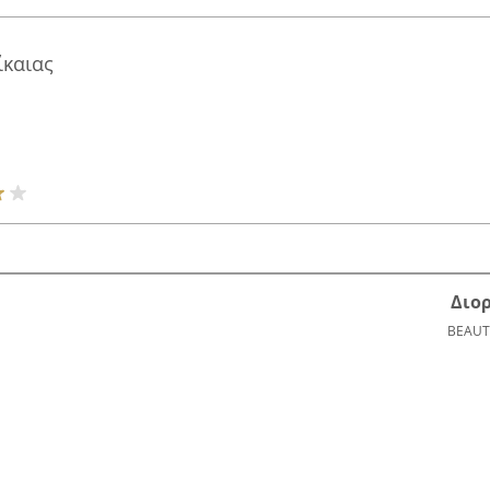
ίκαιας
Διο
BEAUT